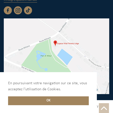
En poursuivant votre navigation sur ce site, vous
acceptez l'utilisation de Cookies.
OK
2026 © Espace Vital | TVA : BE 0440.340.804 | Designed by
Bluetime
- Bluebook